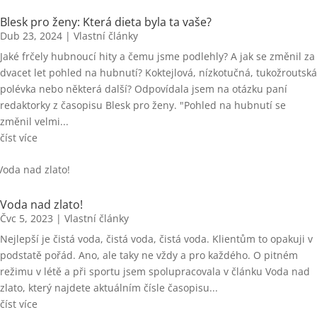
Blesk pro ženy: Která dieta byla ta vaše?
Dub 23, 2024
|
Vlastní články
Jaké frčely hubnoucí hity a čemu jsme podlehly? A jak se změnil za
dvacet let pohled na hubnutí? Koktejlová, nízkotučná, tukožroutská
polévka nebo některá další? Odpovídala jsem na otázku paní
redaktorky z časopisu Blesk pro ženy. "Pohled na hubnutí se
změnil velmi...
číst více
Voda nad zlato!
Čvc 5, 2023
|
Vlastní články
Nejlepší je čistá voda, čistá voda, čistá voda. Klientům to opakuji v
podstatě pořád. Ano, ale taky ne vždy a pro každého. O pitném
režimu v létě a při sportu jsem spolupracovala v článku Voda nad
zlato, který najdete aktuálním čísle časopisu...
číst více