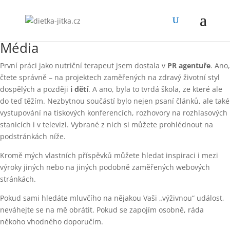
Média
První práci jako nutriční terapeut jsem dostala v
PR agentuře
. Ano,
čtete správně – na projektech zaměřených na zdravý životní styl
dospělých a později
i dětí
. A ano, byla to tvrdá škola, ze které ale
do teď těžím. Nezbytnou součástí bylo nejen psaní článků, ale také
vystupování na tiskových konferencích, rozhovory na rozhlasových
stanicích i v televizi. Vybrané z nich si můžete prohlédnout na
podstránkách níže.
Kromě mých vlastních příspěvků můžete hledat inspiraci i mezi
výroky jiných nebo na jiných podobně zaměřených webových
stránkách.
Pokud sami hledáte mluvčího na nějakou Vaši „výživnou“ událost,
neváhejte se na mě obrátit. Pokud se zapojím osobně, ráda
někoho vhodného doporučím.