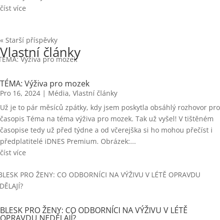
číst více
« Starší příspěvky
Vlastní články
TÉMA: Výživa pro mozek
Pro 16, 2024
|
Média
,
Vlastní články
Už je to pár měsíců zpátky, kdy jsem poskytla obsáhlý rozhovor pro
časopis Téma na téma výživa pro mozek. Tak už vyšel! V tištěném
časopise tedy už před týdne a od včerejška si ho mohou přečíst i
předplatitelé iDNES Premium. Obrázek:...
číst více
BLESK PRO ŽENY: CO ODBORNÍCI NA VÝŽIVU V LÉTĚ
OPRAVDU NEDĚLAJÍ?