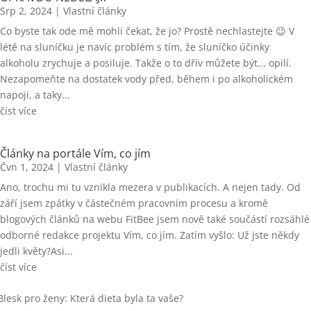
Srp 2, 2024
|
Vlastní články
Co byste tak ode mě mohli čekat, že jo? Prostě nechlastejte 😉 V
létě na sluníčku je navíc problém s tím, že sluníčko účinky
alkoholu zrychuje a posiluje. Takže o to dřív můžete být... opilí.
Nezapomeňte na dostatek vody před, během i po alkoholickém
napoji, a taky...
číst více
Články na portále Vím, co jím
Čvn 1, 2024
|
Vlastní články
Ano, trochu mi tu vznikla mezera v publikacích. A nejen tady. Od
září jsem zpátky v částečném pracovním procesu a kromě
blogových článků na webu FitBee jsem nově také součástí rozsáhlé
odborné redakce projektu Vím, co jím. Zatím vyšlo: Už jste někdy
jedli květy?Asi...
číst více