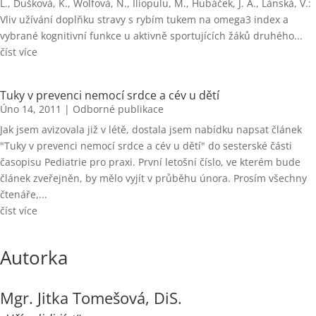
L., Dušková, K., Wolfová, N., Iliopulu, M., Hubáček, J. A., Lánská, V.:
Vliv užívání doplňku stravy s rybím tukem na omega3 index a
vybrané kognitivní funkce u aktivně sportujících žáků druhého...
číst více
Tuky v prevenci nemocí srdce a cév u dětí
Úno 14, 2011
|
Odborné publikace
Jak jsem avizovala již v létě, dostala jsem nabídku napsat článek
"Tuky v prevenci nemocí srdce a cév u dětí" do sesterské části
časopisu Pediatrie pro praxi. První letošní číslo, ve kterém bude
článek zveřejněn, by mělo vyjít v průběhu února. Prosím všechny
čtenáře,...
číst více
Autorka
Mgr. Jitka Tomešová, DiS.