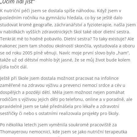
„Učím lidi jíst“
K nutriční péči jsem se dostala spíše náhodou. Když jsem v
posledním ročníku na gymnáziu hledala, co by se ještě dalo
studovat kromě geografie, záchranářství a fyzioterapie, našla jsem
v nabídkách vyšších zdravotnických škol také obor dietní sestra.
Tenkrát mě to hodně pobavilo. Dietní sestra? To taky existuje? Ale
nakonec jsem tam shodou okolností skončila, vystudovala a oboru
se od roku 2005 plně věnuji. Navíc moje první slovo bylo „ham“,
takže už od dětství mohlo být jasné, že se můj život bude kolem
jídla točit dál.
Ještě při škole jsem dostala možnost pracovat na infolince
zaměřené na zdravou výživu a prevenci nemocí srdce a cév u
dospělých a později dětí. Měla jsem možnost nejen pomáhat
rodičům s výživou jejich děti po telefonu, online a v poradně, ale
pravidelně jsem se také přednášela pro lékaře a zdravotní
sestřičky či nebo s ostatními realizovala projekty pro školy.
Po několika letech jsem vyměnila soukromé pracoviště za
Thomayerovu nemocnici, kde jsem se jako nutriční terapeutka