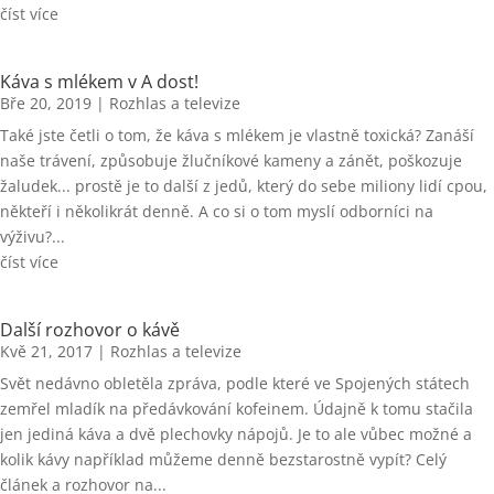
číst více
Káva s mlékem v A dost!
Bře 20, 2019
|
Rozhlas a televize
Také jste četli o tom, že káva s mlékem je vlastně toxická? Zanáší
naše trávení, způsobuje žlučníkové kameny a zánět, poškozuje
žaludek... prostě je to další z jedů, který do sebe miliony lidí cpou,
někteří i několikrát denně. A co si o tom myslí odborníci na
výživu?...
číst více
Další rozhovor o kávě
Kvě 21, 2017
|
Rozhlas a televize
Svět nedávno obletěla zpráva, podle které ve Spojených státech
zemřel mladík na předávkování kofeinem. Údajně k tomu stačila
jen jediná káva a dvě plechovky nápojů. Je to ale vůbec možné a
kolik kávy například můžeme denně bezstarostně vypít? Celý
článek a rozhovor na...