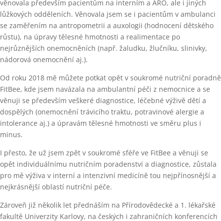
věnovala především pacientům na interním a ARO, ale i jiných
lůžkových odděleních. Věnovala jsem se i pacientům v ambulanci
se zaměřením na antropometrii a auxologii (hodnocení dětského
růstu), na úpravy tělesné hmotnosti a realimentace po
nejrůznějších onemocněních (např. žaludku, žlučníku, slinivky,
nádorová onemocnění aj.).
Od roku 2018 mě můžete potkat opět v soukromé nutriční poradně
FitBee, kde jsem navázala na ambulantní péči z nemocnice a se
věnuji se především veškeré diagnostice, léčebné výživě dětí a
dospělých (onemocnění trávicího traktu, potravinové alergie a
intolerance aj.) a úpravám tělesné hmotnosti ve směru plus i
minus.
I přesto, že už jsem zpět v soukromé sféře ve FitBee a věnuji se
opět individuálnímu nutričním poradenství a diagnostice, zůstala
pro mě výživa v interní a intenzivní medicíně tou nejpřínosnější a
nejkrásnější oblastí nutriční péče.
Zároveň již několik let přednáším na Přírodovědecké a 1. lékařské
fakultě Univerzity Karlovy, na českých i zahraničních konferencích