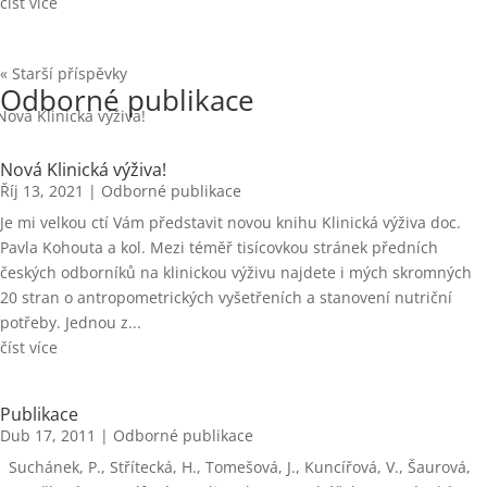
číst více
« Starší příspěvky
Odborné publikace
Nová Klinická výživa!
Říj 13, 2021
|
Odborné publikace
Je mi velkou ctí Vám představit novou knihu Klinická výživa doc.
Pavla Kohouta a kol. Mezi téměř tisícovkou stránek předních
českých odborníků na klinickou výživu najdete i mých skromných
20 stran o antropometrických vyšetřeních a stanovení nutriční
potřeby. Jednou z...
číst více
Publikace
Dub 17, 2011
|
Odborné publikace
Suchánek, P., Střítecká, H., Tomešová, J., Kuncířová, V., Šaurová,