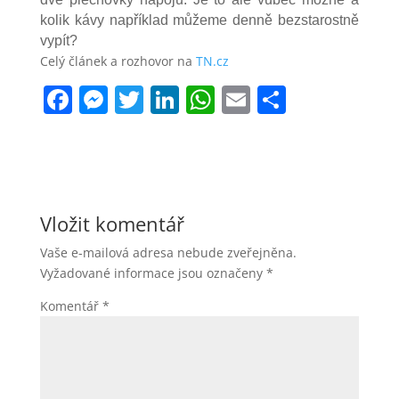
kolik kávy například můžeme denně bezstarostně
vypít?
Celý článek a rozhovor na
TN.cz
F
M
T
Li
W
E
S
a
e
w
n
h
m
h
c
ss
itt
k
at
ai
ar
e
e
er
e
s
l
e
b
n
dI
A
Vložit komentář
o
g
n
p
Vaše e-mailová adresa nebude zveřejněna.
o
er
p
Vyžadované informace jsou označeny
*
k
Komentář
*