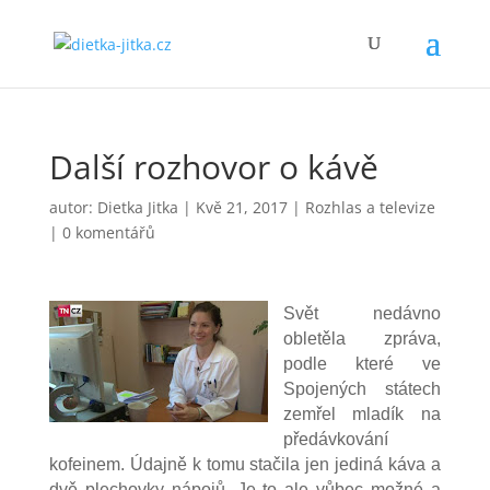
Další rozhovor o kávě
autor:
Dietka Jitka
|
Kvě 21, 2017
|
Rozhlas a televize
|
0 komentářů
Svět nedávno
obletěla zpráva,
podle které ve
Spojených státech
zemřel mladík na
předávkování
kofeinem. Údajně k tomu stačila jen jediná káva a
dvě plechovky nápojů. Je to ale vůbec možné a