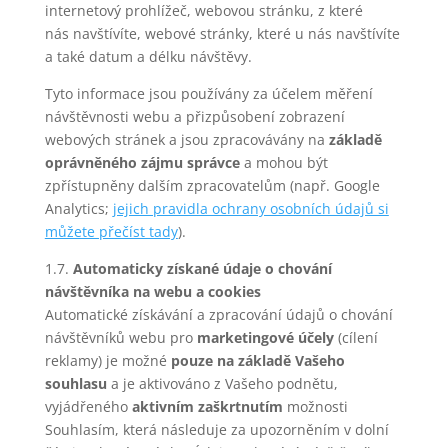
internetový prohlížeč, webovou stránku, z které
nás navštívíte, webové stránky, které u nás navštívíte
a také datum a délku návštěvy.
Tyto informace jsou používány za účelem měření
návštěvnosti webu a přizpůsobení zobrazení
webových stránek a jsou zpracovávány na
základě
oprávněného zájmu správce
a mohou být
zpřístupněny dalším zpracovatelům (např. Google
Analytics;
jejich pravidla ochrany osobních údajů si
můžete přečíst tady
).
1.7.
Automaticky získané údaje o chování
návštěvníka na webu a cookies
Automatické získávání a zpracování údajů o chování
návštěvníků webu pro
marketingové účely
(cílení
reklamy) je možné
pouze na základě Vašeho
souhlasu
a je aktivováno z Vašeho podnětu,
vyjádřeného
aktivním zaškrtnutím
možnosti
Souhlasím, která následuje za upozorněním v dolní