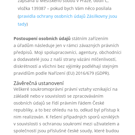
zapsaná u Městského soudu v Praze, oddíl C,
vložka 139387 – pokud bych Vám něco posílala
(
pravidla ochrany osobních údajů Zásilkovny jsou
tady
)
Postoupení osobních údajů
státním zařízením
a úřadům následuje jen v rámci závazných právních
předpisů. Moji spolupracovníci, agentury, obchodníci
a dodavatelé jsou z naší strany vázáni mlčenlivostí,
diskrétností a všichni bez výjimky podléhají stejným
pravidlům podle Nařízení (EU) 2016/679 (GDPR).
Závěrečná ustanovení
Veškeré soukromoprávní právní vztahy vznikající na
základě nebo v souvislosti se zpracováváním
osobních údajů se řídí právním řádem České
republiky, a to bez ohledu na to, odkud byl přístup k
nim realizován. K řešení případných sporů vzniklých
v souvislosti s ochranou soukromí mezi uživatelem a
společností jsou příslušné české soudy, které budou