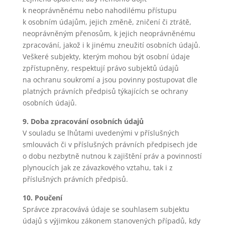
k neoprávněnému nebo nahodilému přístupu
k osobním údajům, jejich změně, zničení či ztrátě,
neoprávněným přenosům, k jejich neoprávněnému
zpracování, jakož i k jinému zneužití osobních údajů.
Veškeré subjekty, kterým mohou být osobní údaje
zpřístupněny, respektují právo subjektů údajů
na ochranu soukromí a jsou povinny postupovat dle
platných právních předpisů týkajících se ochrany
osobních údajů.
9. Doba zpracování osobních údajů
V souladu se lhůtami uvedenými v příslušných
smlouvách či v příslušných právních předpisech jde
o dobu nezbytně nutnou k zajištění práv a povinností
plynoucích jak ze závazkového vztahu, tak i z
příslušných právních předpisů.
10. Poučení
Správce zpracovává údaje se souhlasem subjektu
údajů s výjimkou zákonem stanovených případů, kdy