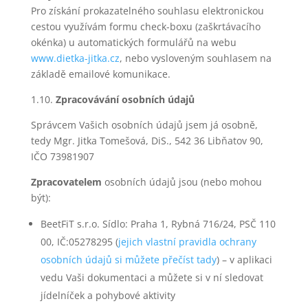
Pro získání prokazatelného souhlasu elektronickou
cestou využívám formu check-boxu (zaškrtávacího
okénka) u automatických formulářů na webu
www.dietka-jitka.cz
, nebo vysloveným souhlasem na
základě emailové komunikace.
1.10.
Zpracovávání osobních údajů
Správcem Vašich osobních údajů jsem já osobně,
tedy Mgr. Jitka Tomešová, DiS., 542 36 Libňatov 90,
IČO 73981907
Zpracovatelem
osobních údajů jsou (nebo mohou
být):
BeetFiT s.r.o. Sídlo: Praha 1, Rybná 716/24, PSČ 110
00, IČ:05278295 (
jejich vlastní pravidla ochrany
osobních údajů si můžete přečíst tady
) – v aplikaci
vedu Vaši dokumentaci a můžete si v ní sledovat
jídelníček a pohybové aktivity