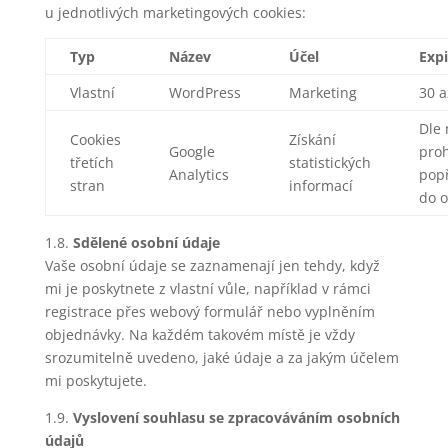
u jednotlivých marketingových cookies:
Typ
Název
Účel
Expi
Vlastní
WordPress
Marketing
30 a
Dle 
Cookies
Získání
Google
proh
třetích
statistických
Analytics
popř
stran
informací
do o
1.8.
Sdělené osobní údaje
Vaše osobní údaje se zaznamenají jen tehdy, když
mi je poskytnete z vlastní vůle, například v rámci
registrace přes webový formulář nebo vyplněním
objednávky. Na každém takovém místě je vždy
srozumitelně uvedeno, jaké údaje a za jakým účelem
mi poskytujete.
1.9.
Vyslovení souhlasu se zpracováváním osobních
údajů