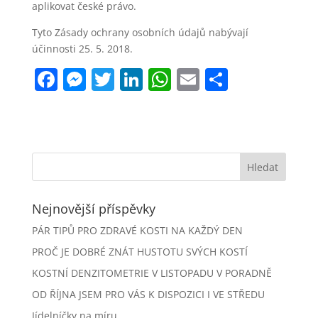
aplikovat české právo.
Tyto Zásady ochrany osobních údajů nabývají
účinnosti 25. 5. 2018.
F
M
T
Li
W
E
S
a
e
w
n
h
m
h
c
ss
itt
k
at
ai
ar
e
e
er
e
s
l
e
b
n
dI
A
o
g
n
p
Nejnovější příspěvky
o
er
p
k
PÁR TIPŮ PRO ZDRAVÉ KOSTI NA KAŽDÝ DEN
PROČ JE DOBRÉ ZNÁT HUSTOTU SVÝCH KOSTÍ
KOSTNÍ DENZITOMETRIE V LISTOPADU V PORADNĚ
OD ŘÍJNA JSEM PRO VÁS K DISPOZICI I VE STŘEDU
Jídelníčky na míru