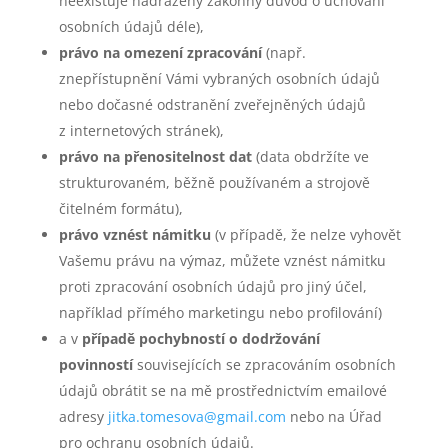
neexistuje nadřazený zákonný důvod o uchování
osobních údajů déle),
právo na omezení zpracování
(např.
znepřístupnění Vámi vybraných osobních údajů
nebo dočasné odstranění zveřejněných údajů
z internetových stránek),
právo na přenositelnost dat
(data obdržíte ve
strukturovaném, běžně používaném a strojově
čitelném formátu),
právo vznést námitku
(v případě, že nelze vyhovět
Vašemu právu na výmaz, můžete vznést námitku
proti zpracování osobních údajů pro jiný účel,
například přímého marketingu nebo profilování)
a v
případě pochybností o dodržování
povinností
souvisejících se zpracováním osobních
údajů obrátit se na mě prostřednictvím emailové
adresy
jitka.tomesova@gmail.com
nebo na Úřad
pro ochranu osobních údajů.