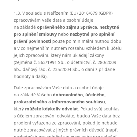
1.3. V souladu s Nařízením (EU) 2016/679 (GDPR)
zpracovávám Vaše data a osobní údaje
na základě
oprávněného zájmu Správce
,
nezbytné
pro splnění smlouvy
nebo
nezbytné pro splnění
právní povinnosti
pouze po minimální nutnou dobu
a v co nejmenším nutném rozsahu vzhledem k účelu
jejich zpracování, který nám ukládají zákony
(zejména č. 563/1991 Sb., o účetnictví, č. 280/2009
Sb., daňový řád, č. 235/2004 Sb., o dani z přidané
hodnoty a další).
Dále zpracovávám Vaše data a osobní údaje
na základě Vašeho
dobrovolného, účelného,
prokazatelného a informovaného souhlasu
,
který
můžete kdykoliv odvolat
. Pokud svůj souhlas
s účelem zpracování odvoláte, budou Vaše data bez
prodlení vyřazena ze zpracování, pokud je nebude
nutné zpracovávat z jiných právních důvodů (např.
nezbytných pro splnění smlouvy nebo pro splnění