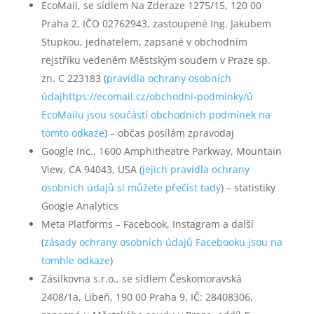
EcoMail, se sídlem Na Zderaze 1275/15, 120 00
Praha 2, IČO 02762943, zastoupené Ing. Jakubem
Stupkou, jednatelem, zapsané v obchodním
rejstříku vedeném Městským soudem v Praze sp.
zn. C 223183 (
pravidla ochrany osobních
údajhttps://ecomail.cz/obchodni-podminky/ů
EcoMailu jsou součástí obchodních podmínek na
tomto odkaze
) – občas posílám zpravodaj
Google Inc., 1600 Amphitheatre Parkway, Mountain
View, CA 94043, USA (
jejich pravidla ochrany
osobních údajů si můžete přečíst tady
) – statistiky
Google Analytics
Meta Platforms – Facebook, Instagram a další
(
zásady ochrany osobních údajů Facebooku jsou na
tomhle odkaze
)
Zásilkovna s.r.o., se sídlem Českomoravská
2408/1a, Libeň, 190 00 Praha 9, IČ: 28408306,