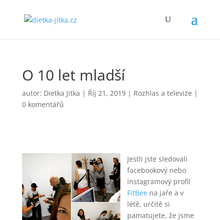
O 10 let mladší
autor:
Dietka Jitka
|
Říj 21, 2019
|
Rozhlas a televize
|
0 komentářů
Jestli jste sledovali
facebookový nebo
instagramový profil
FitBee
na jaře a v
létě, určitě si
pamatujete, že jsme