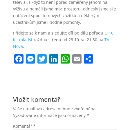
televizi. I když to není pořad zaměřený jenom na
výživu a neměli jsme moc prostoru, odnesly jsme si z
natáčení spoustu nových zážitků a některým
účastníkům jsme i hodně pomohly.
Přidejte se k nám a sledujte díl po dílu pořadu
O 10
let mladší
každou středu od 23.10. ve 21.30 na
TV
Nova
.
F
M
T
Li
W
E
S
a
e
w
n
h
m
h
c
ss
itt
k
at
ai
ar
e
e
er
e
s
l
e
b
n
dI
A
Vložit komentář
o
g
n
p
Vaše e-mailová adresa nebude zveřejněna.
o
er
p
Vyžadované informace jsou označeny
*
k
Komentář
*