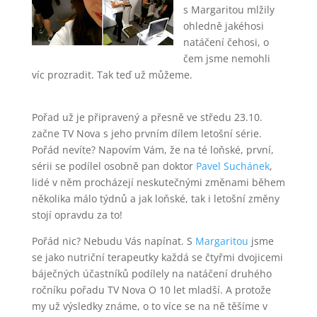
s Margaritou mlžily
ohledně jakéhosi
natáčení čehosi, o
čem jsme nemohli
víc prozradit. Tak teď už můžeme.
Pořad už je připravený a přesně ve středu 23.10.
začne TV Nova s jeho prvním dílem letošní série.
Pořád nevíte? Napovím Vám, že na té loňské, první,
sérii se podílel osobně pan doktor
Pavel Suchánek
,
lidé v něm procházejí neskutečnými změnami během
několika málo týdnů a jak loňské, tak i letošní změny
stojí opravdu za to!
Pořád nic? Nebudu Vás napínat. S
Margaritou
jsme
se jako nutriční terapeutky každá se čtyřmi dvojicemi
báječných účastníků podílely na natáčení druhého
ročníku pořadu TV Nova O 10 let mladší. A protože
my už výsledky známe, o to více se na ně těšíme v