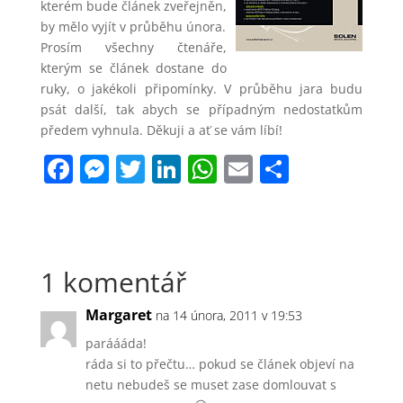
kterém bude článek zveřejněn,
by mělo vyjít v průběhu února.
Prosím všechny čtenáře,
kterým se článek dostane do
ruky, o jakékoli připomínky. V průběhu jara budu
psát další, tak abych se případným nedostatkům
předem vyhnula. Děkuji a ať se vám líbí!
F
M
T
Li
W
E
S
a
e
w
n
h
m
h
c
ss
itt
k
at
ai
ar
e
e
er
e
s
l
e
1 komentář
b
n
dI
A
o
g
n
p
Margaret
na 14 února, 2011 v 19:53
o
er
p
paráááda!
k
ráda si to přečtu… pokud se článek objeví na
netu nebudeš se muset zase domlouvat s