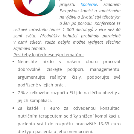
projektu
Společně
, zadaném
Evropskou komisí a zaměřeném
na výživu a životní styl těhotných
a žen po porodu. Konference se
celkově zúčastnilo téměř 1 000 dietologů z více než 40
zemí světa. Přednášky bohužel probíhaly paralelně
v osmi sálech, takže nebylo možné vychytat všechna
zajímavá témata.
Postřehy k předneseným tématům:
Nenechte nikdo v našem oboru pracovat
dobrovolně, získejte podporu managementu,
argumentujte reálnými čísly, podporujte své
podřízené v jejich práci.
7 % z celkového rozpočtu EU jde na léčbu obezity a
jejích komplikací.
Za každé 1 euro za odvedenou konzultaci
nutričním terapeutem se díky snížení komplikací u
pacienta vrátí do rozpočtu pracoviště 16-63 euro
dle typu pacienta a jeho onemocnění.