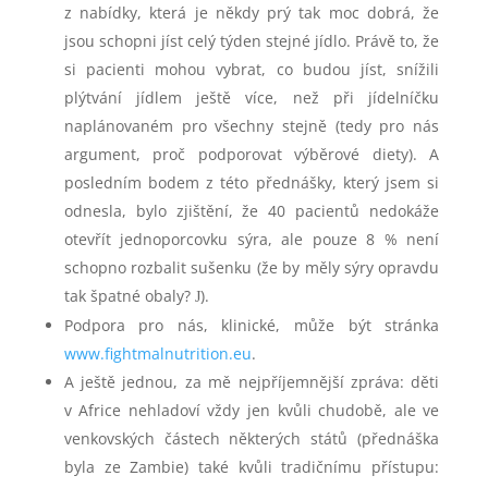
z nabídky, která je někdy prý tak moc dobrá, že
jsou schopni jíst celý týden stejné jídlo. Právě to, že
si pacienti mohou vybrat, co budou jíst, snížili
plýtvání jídlem ještě více, než při jídelníčku
naplánovaném pro všechny stejně (tedy pro nás
argument, proč podporovat výběrové diety). A
posledním bodem z této přednášky, který jsem si
odnesla, bylo zjištění, že 40 pacientů nedokáže
otevřít jednoporcovku sýra, ale pouze 8 % není
schopno rozbalit sušenku (že by měly sýry opravdu
tak špatné obaly?
).
J
Podpora pro nás, klinické, může být stránka
www.fightmalnutrition.eu
.
A ještě jednou, za mě nejpříjemnější zpráva: děti
v Africe nehladoví vždy jen kvůli chudobě, ale ve
venkovských částech některých států (přednáška
byla ze Zambie) také kvůli tradičnímu přístupu: