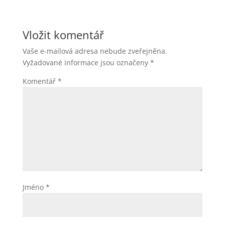
k
g
e
e
t
a
h
e
r
d
s
i
a
Vložit komentář
r
I
A
l
r
Vaše e-mailová adresa nebude zveřejněna.
n
p
e
Vyžadované informace jsou označeny
*
p
Komentář
*
Jméno
*