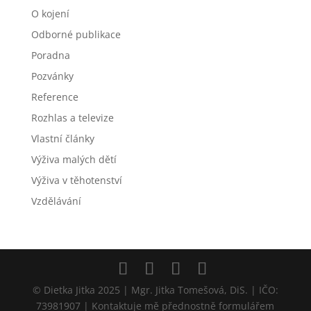
O kojení
Odborné publikace
Poradna
Pozvánky
Reference
Rozhlas a televize
Vlastní články
Výživa malých dětí
Výživa v těhotenství
Vzdělávání
© Dietka Jitka 2025 | Mgr. Jitka Tomešová, DiS. | IČO:
73981907 | Kontaktuje mě přednostně formulářem