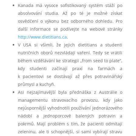
Kanada má vysoce sofistikovaný systém stáží po
absolvování studia. Až po té je možné získat
osvědčení o výkonu bez odborného dohledu. Pro
další informace se podívejte na webové stránky
http://www.dietitians.ca
.
V USA si všimli, že jejich dietitians a studenti
nutričních oborů nezvládají vaření. Tedy se vrátili
během vzdělávání ke strategii „from seed to plate“,
kdy studenti začínají praxí na farmách a
k pacientovi se dostávají až přes potravinářský
průmysl a kuchyň.
Asi nejzajímavější byla přednáška z Austrálie o
managementu stravovacího provozu, kdy jako
nejúspornější vyhodnotili používání jednorázového
nádobí a jednoporcově balených potravin a
pokrmů. Mají problém s tím, že pacienti odmítají
zeleninu, ale ti schopnější, si sami vybírají stravu