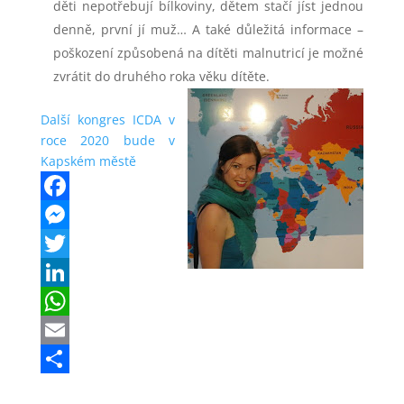
děti nepotřebují bílkoviny, dětem stačí jíst jednou
denně, první jí muž… A také důležitá informace –
poškození způsobená na dítěti malnutricí je možné
zvrátit do druhého roka věku dítěte.
Další kongres ICDA v
roce 2020 bude v
Kapském městě
F
a
M
c
e
T
e
s
w
L
b
s
i
i
W
o
e
t
n
h
E
o
n
t
k
a
m
S