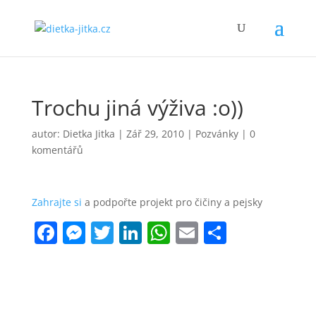
Trochu jiná výživa :o))
autor:
Dietka Jitka
|
Zář 29, 2010
|
Pozvánky
|
0
komentářů
Zahrajte si
a podpořte projekt pro čičiny a pejsky
F
M
T
Li
W
E
S
a
e
w
n
h
m
h
c
ss
itt
k
at
ai
ar
e
e
er
e
s
l
e