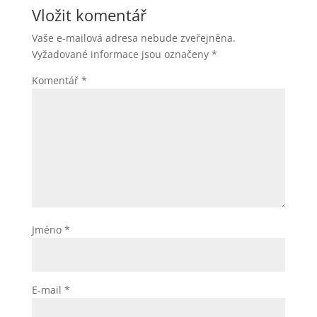
b
n
dI
A
Vložit komentář
o
g
n
p
Vaše e-mailová adresa nebude zveřejněna.
o
er
p
Vyžadované informace jsou označeny
*
k
Komentář
*
Jméno
*
E-mail
*