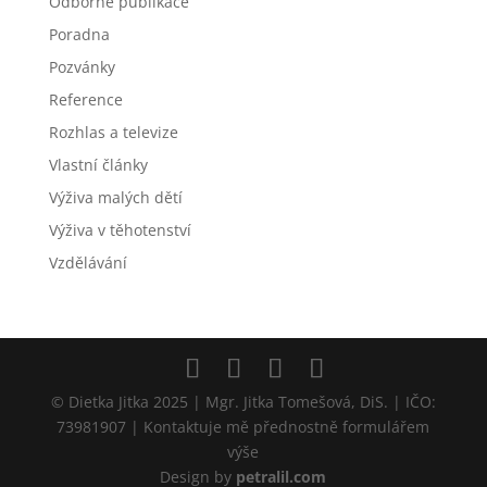
Odborné publikace
Poradna
Pozvánky
Reference
Rozhlas a televize
Vlastní články
Výživa malých dětí
Výživa v těhotenství
Vzdělávání
© Dietka Jitka 2025 | Mgr. Jitka Tomešová, DiS. | IČO:
73981907 | Kontaktuje mě přednostně formulářem
výše
Design by
petralil.com