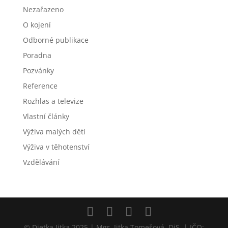
Nezařazeno
O kojení
Odborné publikace
Poradna
Pozvánky
Reference
Rozhlas a televize
Vlastní články
Výživa malých dětí
Výživa v těhotenství
Vzdělávání
© Dietka Jitka 2025 | Mgr. Jitka Tomešová, DiS. | IČO: