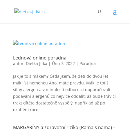
Lednová online poradna
autor:
Dietka Jitka
|
Úno 7, 2022
|
Poradna
Jak je to s mákem? Četla jsem, že děti do dvou let
mák jíst nemohou Ano, máte pravdu. Mák je totiž
silný alergen a v minulosti odborníci doporučovali
podávání alergenů co nejvíce oddálit, až bude trávicí
trakt dítěte dostatečně vyspělý, například až po
druhém roce...
MARGARÍNY a zdravotní riziko (Rama s nama) –