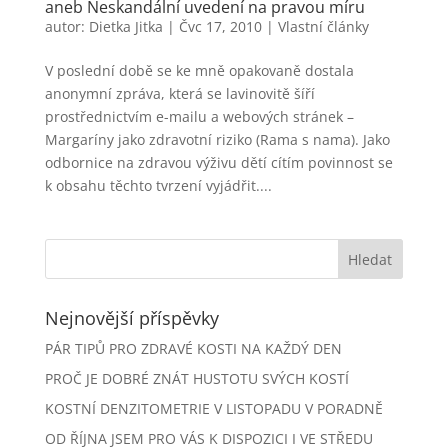
aneb Neskandální uvedení na pravou míru
autor:
Dietka Jitka
|
Čvc 17, 2010
|
Vlastní články
V poslední době se ke mně opakovaně dostala
anonymní zpráva, která se lavinovitě šíří
prostřednictvím e-mailu a webových stránek –
Margaríny jako zdravotní riziko (Rama s nama). Jako
odbornice na zdravou výživu dětí cítím povinnost se
k obsahu těchto tvrzení vyjádřit....
Nejnovější příspěvky
PÁR TIPŮ PRO ZDRAVÉ KOSTI NA KAŽDÝ DEN
PROČ JE DOBRÉ ZNÁT HUSTOTU SVÝCH KOSTÍ
KOSTNÍ DENZITOMETRIE V LISTOPADU V PORADNĚ
OD ŘÍJNA JSEM PRO VÁS K DISPOZICI I VE STŘEDU