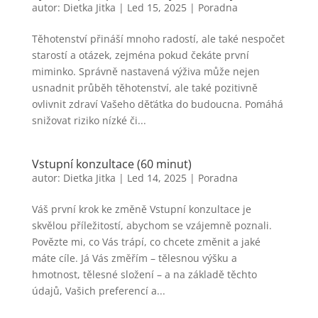
autor:
Dietka Jitka
|
Led 15, 2025
|
Poradna
Těhotenství přináší mnoho radostí, ale také nespočet
starostí a otázek, zejména pokud čekáte první
miminko. Správně nastavená výživa může nejen
usnadnit průběh těhotenství, ale také pozitivně
ovlivnit zdraví Vašeho děťátka do budoucna. Pomáhá
snižovat riziko nízké či...
Vstupní konzultace (60 minut)
autor:
Dietka Jitka
|
Led 14, 2025
|
Poradna
Váš první krok ke změně Vstupní konzultace je
skvělou příležitostí, abychom se vzájemně poznali.
Povězte mi, co Vás trápí, co chcete změnit a jaké
máte cíle. Já Vás změřím – tělesnou výšku a
hmotnost, tělesné složení – a na základě těchto
údajů, Vašich preferencí a...