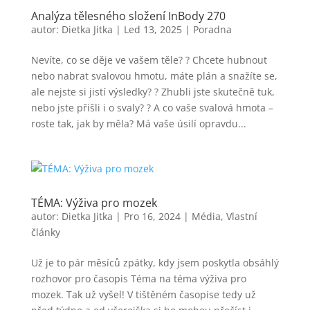
Analýza tělesného složení InBody 270
autor:
Dietka Jitka
|
Led 13, 2025
|
Poradna
Nevíte, co se děje ve vašem těle? ? Chcete hubnout
nebo nabrat svalovou hmotu, máte plán a snažíte se,
ale nejste si jistí výsledky? ? Zhubli jste skutečně tuk,
nebo jste přišli i o svaly? ? A co vaše svalová hmota –
roste tak, jak by měla? Má vaše úsilí opravdu...
TÉMA: Výživa pro mozek
autor:
Dietka Jitka
|
Pro 16, 2024
|
Média
,
Vlastní
články
Už je to pár měsíců zpátky, kdy jsem poskytla obsáhlý
rozhovor pro časopis Téma na téma výživa pro
mozek. Tak už vyšel! V tištěném časopise tedy už