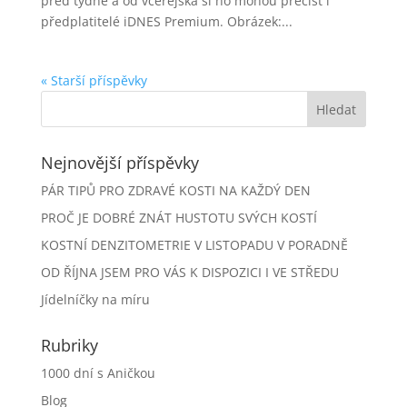
před týdne a od včerejška si ho mohou přečíst i
předplatitelé iDNES Premium. Obrázek:...
« Starší příspěvky
Nejnovější příspěvky
PÁR TIPŮ PRO ZDRAVÉ KOSTI NA KAŽDÝ DEN
PROČ JE DOBRÉ ZNÁT HUSTOTU SVÝCH KOSTÍ
KOSTNÍ DENZITOMETRIE V LISTOPADU V PORADNĚ
OD ŘÍJNA JSEM PRO VÁS K DISPOZICI I VE STŘEDU
Jídelníčky na míru
Rubriky
1000 dní s Aničkou
Blog