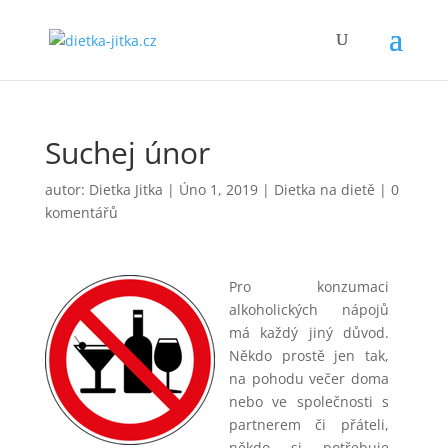
Suchej únor
autor:
Dietka Jitka
|
Úno 1, 2019
|
Dietka na dietě
|
0
komentářů
Pro konzumaci
alkoholických nápojů
má každý jiný důvod.
Někdo prostě jen tak,
na pohodu večer doma
nebo ve společnosti s
partnerem či přáteli,
někdo si potřebuje