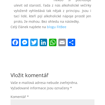
ulevit od starostí, řada z nás alkoholické večírky
vyloženě vyhledává tak nějak z principu. Jsou i
tací lidé, kteří pijí alkoholické nápoje prostě jen
proto, že mohou. Bez ohledu na následky.
Celý článek najdete na
blogu FitBee
F
M
T
Li
W
E
S
a
e
w
n
h
m
h
c
ss
itt
k
at
ai
ar
e
e
er
e
s
l
e
b
n
dI
A
Vložit komentář
o
g
n
p
Vaše e-mailová adresa nebude zveřejněna.
o
er
p
Vyžadované informace jsou označeny
*
k
Komentář
*