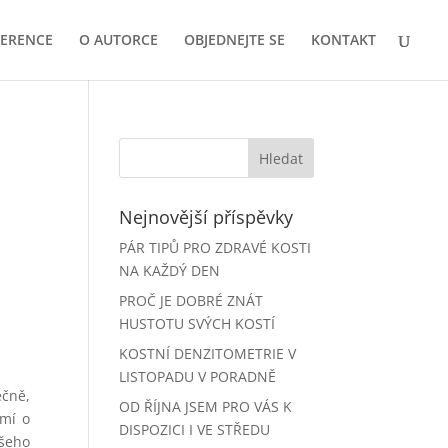
FERENCE
O AUTORCE
OBJEDNEJTE SE
KONTAKT
Nejnovější příspěvky
PÁR TIPŮ PRO ZDRAVÉ KOSTI
NA KAŽDÝ DEN
PROČ JE DOBRÉ ZNÁT
HUSTOTU SVÝCH KOSTÍ
KOSTNÍ DENZITOMETRIE V
LISTOPADU V PORADNĚ
ečně,
OD ŘÍJNA JSEM PRO VÁS K
omí o
DISPOZICI I VE STŘEDU
všeho