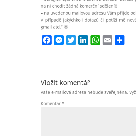
na ni chodit žádná komerční sdělení!)
– na uvedenou mailovou adresu Vám přijde od
V případě jakýchkoli dotazů či potíží mě nev
gmail atd
.“ 🙂
F
M
T
Li
W
E
S
a
e
w
n
h
m
h
c
ss
itt
k
at
ai
ar
e
e
er
e
s
l
e
b
n
dI
A
Vložit komentář
o
g
n
p
Vaše e-mailová adresa nebude zveřejněna.
Vy
o
er
p
Komentář
*
k