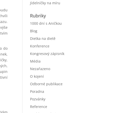
Jídelníčky na míru
 budu
Rubriky
hvíli
kazu.
1000 dní s Aničkou
 výše
Blog
ctvím
Dietka na dietě
Konference
no do
Kongresový zápisník
inek,
ičky,
Média
ných,
Nezařazeno
kupin
O kojení
tivní
Odborné publikace
Poradna
Pozvánky
Reference
u Vám