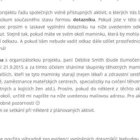
n.
rojektu řadu společných volně přístupných aktivit, o kterých Vás
průzkum současného stavu formou
dotazníku
. Pokud jste v této c
, moc prosím o laskavé vyplnění dotazníku na níže uvedeném od
ut. Stejně tak, pokud máte ve svém okolí maminku, která by mohla
 odkazu. A pokud Vám nebude vadit odkaz dále sdílet prostředni
ná!
na
s organizátorkou projektu, paní Debbie Smith (bude tlumoče
dělí 21.9.2015 a za tímto účelem sháníme skupinky těhotných mam
ších, kteří se tyto maminky starají (nejen lékaři a zdravotní sestř
ně, zaměstnance mateřských centrech, specialistky na cvičení těhot
otných a kojících žen atd.). Prosím, pokud do některé z těchto s
kolí, určitě mi napište na níže uvedenou mailovou adresu. Pro ak
robné pozornosti 🙂
 se setkání při některé z plánovaných aktivit.
a je použita výhradně pro evidenci vyplněných dotazníků! Nebudo