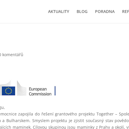
AKTUALITY
BLOG
PORADNA
RE
0 komentářů
ogu,
ocnice zapojila do řešení grantového projektu Together – Spol
m a Bulharskem. Smyslem projektu je zjistit současný stav pověd
kojících maminek. Cílovou skupinou jsou maminky z Prahy a okolí, 