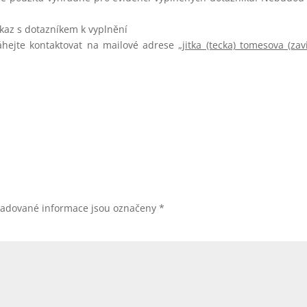
kaz s dotazníkem k vyplnění
áhejte kontaktovat na mailové adrese „
jitka (tecka) tomesova (zav
žadované informace jsou označeny
*