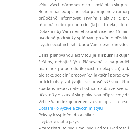
věku, všech národnostních i sociálních skupi
Během následujícího roku plánujeme v rámci p
průběžně informovat. Prvním z aktivit je 
těhotná nebo po porodu (kojící i nekojící)
Dotazník by Vám neměl zabrat více než 15 min
uvedené podmínky splňovat, prosím o předání
svých sociálních sítí, budu Vám nesmírně vděč
Další plánovanou aktivitou je
diskusní skupi
češtiny, nebojte! 🙂 ). Plánovaná je na pon
maminek po porodu (kojících i nekojících) a dal
ale také sociální pracovníky, laktační poradky
nutricionisty zabývající se právě výživou těh
spadáte, nebo znáte vhodnou osobu ze svého o
účastníky diskusní skupinky jsou připraveny d
Velice Vám děkuji předem za spolupráci a těším
Dotazník o výživě a životním stylu
Pokyny k vyplnění dotazníku:
– vyberte stát a jazyk
– zaregistrujte svou mailovou adresu (adres