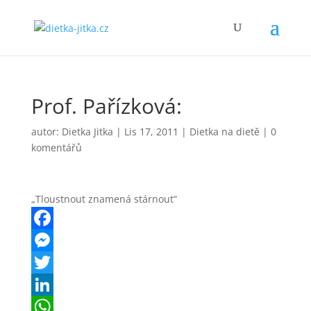
Prof. Pařízková:
autor:
Dietka Jitka
|
Lis 17, 2011
|
Dietka na dietě
|
0
komentářů
„Tloustnout znamená stárnout“
F
a
M
c
e
T
e
s
w
L