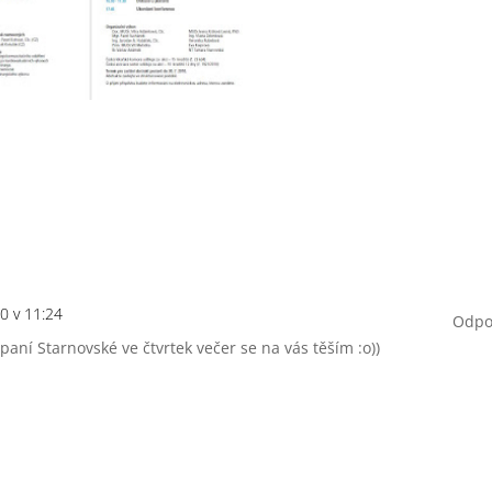
10 v 11:24
Odpo
 paní Starnovské ve čtvrtek večer se na vás těším :o))