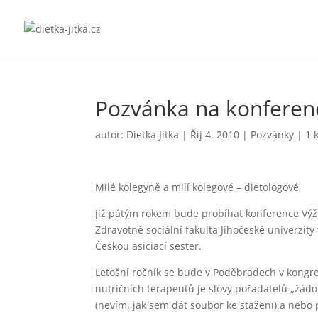
Pozvánka na konferen
autor:
Dietka Jitka
|
Říj 4, 2010
|
Pozvánky
|
1 
Milé kolegyně a milí kolegové – dietologové,
již pátým rokem bude probíhat konference Výži
Zdravotně sociální fakulta Jihočeské univerzit
Českou asiciací sester.
Letošní ročník se bude v Poděbradech v kongre
nutričních terapeutů je slovy pořadatelů „žádo
(nevím, jak sem dát soubor ke stažení) a nebo