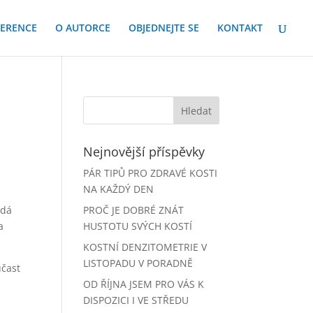
FERENCE
O AUTORCE
OBJEDNEJTE SE
KONTAKT
Nejnovější příspěvky
PÁR TIPŮ PRO ZDRAVÉ KOSTI
NA KAŽDÝ DEN
ádá
PROČ JE DOBRÉ ZNÁT
a
HUSTOTU SVÝCH KOSTÍ
KOSTNÍ DENZITOMETRIE V
LISTOPADU V PORADNĚ
účast
OD ŘÍJNA JSEM PRO VÁS K
DISPOZICI I VE STŘEDU