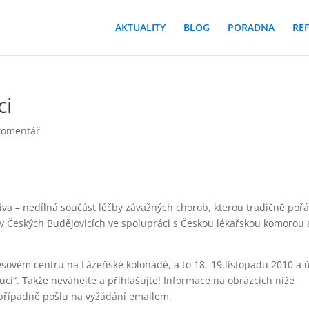
AKTUALITY
BLOG
PORADNA
RE
ci
komentář
va – nedílná součást léčby závažných chorob, kterou tradičně poř
y v Českých Budějovicích ve spolupráci s Českou lékařskou komorou 
sovém centru na Lázeňské kolonádě, a to 18.-19.listopadu 2010 a 
ucí“. Takže neváhejte a přihlašujte! Informace na obrázcích níže
 případně pošlu na vyžádání emailem.