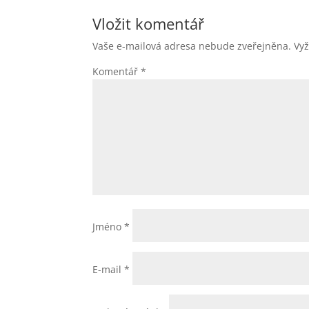
b
n
dI
A
Vložit komentář
o
g
n
p
Vaše e-mailová adresa nebude zveřejněna.
Vy
o
er
p
Komentář
*
k
Jméno
*
E-mail
*