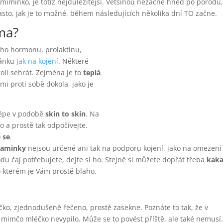
 miminko, je totiž nejdůležitější. Většinou nezačne hned po porodu,
často, jak je to možné, během následujících několika dní TO začne.
ama?
ho hormonu, prolaktinu,
lánku
Jak na kojení
. Některé
oli sehrát. Zejména je to
teplá
mi proti sobě dokola, jako je
lépe v podobě
skin to skin
. Na
 a prostě tak odpočívejte.
 se
.
 maminky
nejsou určené ani tak na podporu kojení, jako na omezení
 čaj potřebujete, dejte si ho. Stejně si můžete dopřát třeba
kaka
po kterém je Vám prostě blaho.
ko, zjednodušeně řečeno, prostě zasekne. Poznáte to tak, že v
j mimčo mléčko nevypilo. Může se to povést příště, ale také nemusí.