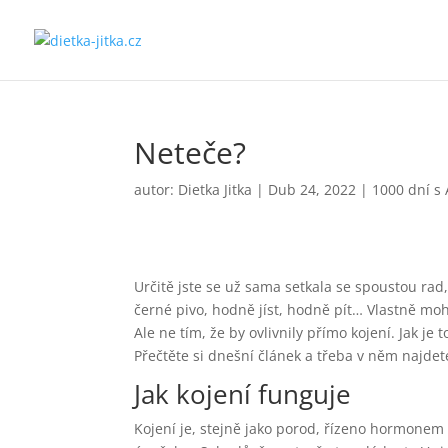
Neteče?
autor:
Dietka Jitka
|
Dub 24, 2022
|
1000 dní s
Určitě jste se už sama setkala se spoustou rad,
černé pivo, hodně jíst, hodně pít… Vlastně moh
Ale ne tím, že by ovlivnily přímo kojení. Jak j
Přečtěte si dnešní článek a třeba v něm najde
Jak kojení funguje
Kojení je, stejně jako porod, řízeno hormonem 