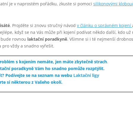
atní je v naprostém pořádku, zkuste si pomoci
silikonovými klobou
isáté
. Projděte si znovu stručný návod
v článku o správném kojení
ejlépe, když se na Vás může při kojení podívat někdo další, kdo už
to bude rovnou
laktační poradkyně
. Všimne si i té nejmenší drobnos
 pro vždy a snadno vyřešit.
problém s kojením nemáte, jen máte zbytečně strach
.
aktační poradkyně Vám ho snadno pomůže rozptýlit.
ít? Podívejte se na seznam na webu
Laktační ligy
rte si některou z Vašeho okolí.