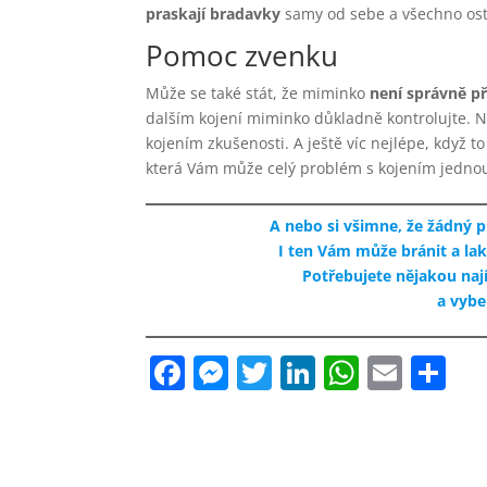
praskají bradavky
samy od sebe a všechno ost
Pomoc zvenku
Může se také stát, že miminko
není správně př
dalším kojení miminko důkladně kontrolujte. N
kojením zkušenosti. A ještě víc nejlépe, když 
která Vám může celý problém s kojením jednou
A nebo si všimne, že žádný 
I ten Vám může bránit a l
Potřebujete nějakou naj
a vybe
F
M
T
Li
W
E
S
a
e
w
n
h
m
h
c
ss
itt
k
at
ai
ar
e
e
er
e
s
l
e