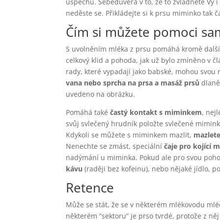
úspěchu. Sebedůvěra v to, že to zvládnete Vy i
neděste se. Přikládejte si k prsu miminko tak 
Čím si můžete pomoci s
S uvolněním mléka z prsu pomáhá kromě další
celkový klid a pohoda, jak už bylo zmíněno v č
rady, které vypadají jako babské, mohou svou r
vana nebo sprcha na prsa a masáž prsů
dlaně
uvedeno na obrázku.
Pomáhá také
častý kontakt s miminkem
, nej
svůj svlečený hrudník položte svlečené miminko
Kdykoli se můžete s miminkem mazlit,
mazlete
Nenechte se zmást, speciální
čaje pro kojící
nadýmání u miminka. Pokud ale pro svou pohodu
kávu
(raději bez kofeinu), nebo nějaké jídlo, 
Retence
Může se stát, že se v některém mlékovodu mléč
některém “sektoru” je prso tvrdé, protože z ně