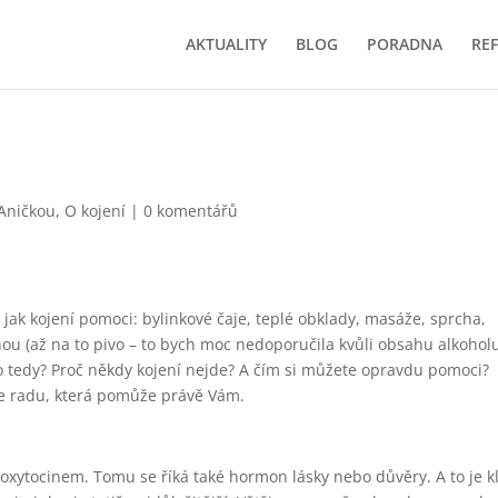
AKTUALITY
BLOG
PORADNA
RE
 Aničkou
,
O kojení
|
0 komentářů
 jak kojení pomoci: bylinkové čaje, teplé obklady, masáže, sprcha,
ou (až na to pivo – to bych moc nedoporučila kvůli obsahu alkoholu
e to tedy? Proč někdy kojení nejde? A čím si můžete opravdu pomoci?
te radu, která pomůže právě Vám.
oxytocinem. Tomu se říká také hormon lásky nebo důvěry. A to je kl