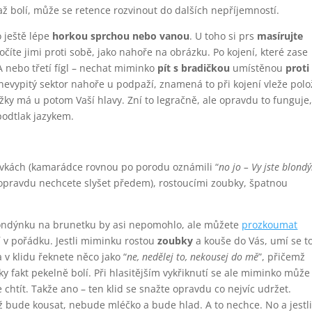
až bolí, může se retence rozvinout do dalších nepříjemností.
o ještě lépe
horkou sprchou nebo vanou
. U toho si prs
masírujte
íte jimi proti sobě, jako nahoře na obrázku. Po kojení, které zase
 A nebo třetí fígl – nechat miminko
pít s bradičkou
umístěnou
proti
e nevypitý sektor nahoře u podpaží, znamená to při kojení vleže polo
y má u potom Vaší hlavy. Zní to legračně, ale opravdu to funguje
í podtlak jazykem.
avkách (kamarádce rovnou po porodu oznámili “
no jo – Vy jste blond
o opravdu nechcete slyšet předem), rostoucími zoubky, špatnou
londýnku na brunetku by asi nepomohlo, ale můžete
prozkoumat
 v pořádku. Jestli miminku rostou
zoubky
a kouše do Vás, umí se t
 v klidu řeknete něco jako “
ne, nedělej to, nekousej do mě
”, přičemž
čky fakt pekelně bolí. Při hlasitějším vykřiknutí se ale miminko může
chtít. Takže ano – ten klid se snažte opravdu co nejvíc udržet.
 bude kousat, nebude mléčko a bude hlad. A to nechce. No a jestl