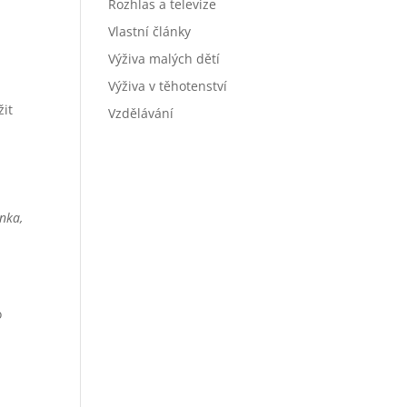
Rozhlas a televize
Vlastní články
Výživa malých dětí
Výživa v těhotenství
žit
Vzdělávání
,
ýnka,
o
i