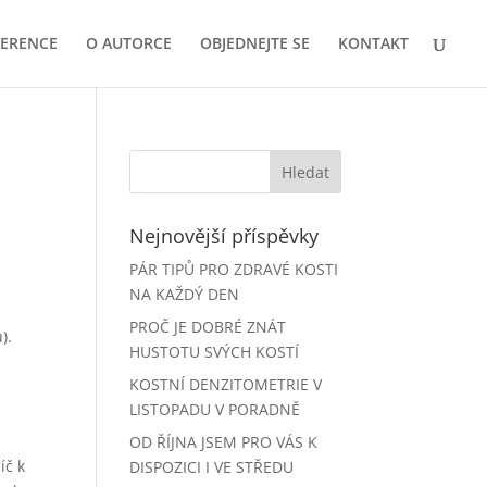
FERENCE
O AUTORCE
OBJEDNEJTE SE
KONTAKT
Nejnovější příspěvky
PÁR TIPŮ PRO ZDRAVÉ KOSTI
NA KAŽDÝ DEN
PROČ JE DOBRÉ ZNÁT
).
HUSTOTU SVÝCH KOSTÍ
KOSTNÍ DENZITOMETRIE V
LISTOPADU V PORADNĚ
OD ŘÍJNA JSEM PRO VÁS K
íč k
DISPOZICI I VE STŘEDU