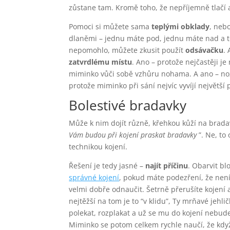
zůstane tam. Kromě toho, že nepříjemně tlačí 
Pomoci si můžete sama
teplými obklady
, neb
dlaněmi – jednu máte pod, jednu máte nad a toč
nepomohlo, můžete zkusit použít
odsávačku
.
zatvrdlému místu
. Ano – protože nejčastěji j
miminko vůči sobě vzhůru nohama. A ano – nožk
protože miminko při sání nejvíc vyvíjí největš
Bolestivé bradavky
Může k nim dojít různě, křehkou kůží na brad
Vám budou při kojení praskat bradavky
”. Ne, t
technikou kojení.
Řešení je tedy jasné –
najít příčinu
. Obarvit b
správné kojení
, pokud máte podezření, že není
velmi dobře odnaučit. Šetrně přerušíte kojení a
nejtěžší na tom je to “v klidu”, Ty mrňavé jehli
polekat, rozplakat a už se mu do kojení nebude 
Miminko se potom celkem rychle naučí, že když