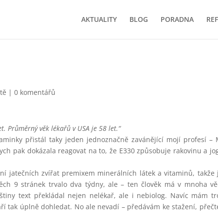
AKTUALITY
BLOG
PORADNA
RE
tě
|
0 komentářů
t. Průměrný věk lékařů v USA je 58 let.“
nky přistál taky jeden jednoznačně zavánějící mojí profesí – 
abych pak dokázala reagovat na to, že E330 způsobuje rakovinu a jo
í jatečních zvířat premixem minerálních látek a vitaminů, takže
ěch 9 stránek trvalo dva týdny, ale – ten člověk má v mnoha v
eštiny text překládal nejen nelékař, ale i nebiolog. Navíc mám t
í tak úplně dohledat. No ale nevadí – předávám ke stažení, přečt