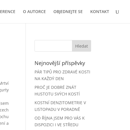
FERENCE
O AUTORCE
OBJEDNEJTE SE
KONTAKT
Nejnovější příspěvky
PÁR TIPŮ PRO ZDRAVÉ KOSTI
NA KAŽDÝ DEN
Mrtví
PROČ JE DOBRÉ ZNÁT
gurty
HUSTOTU SVÝCH KOSTÍ
KOSTNÍ DENZITOMETRIE V
 jsem
LISTOPADU V PORADNĚ
ěcech
rochu
OD ŘÍJNA JSEM PRO VÁS K
ení a
DISPOZICI I VE STŘEDU