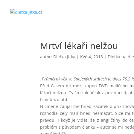
Mrtví lékaři nelžou
autor:
Dietka Jitka
|
Kvě 4, 2013
|
Dietka na die
„Průměrný věk ve Spojených státech je dnes 75,5 le
Před časem mi mezi kupou FWD mailů od mami
lékaři nelžou. Ty čtu tak nějak z povinnosti, 
trombózu atd…
Nicméně zaujal mě hned začátek o přikrmován
rozhodla celý mail hned nesmazat. Sice mi t
pravdu, i když je vidět, že z angličtiny do č
problém s původem článku – autor se mi nedař
zamyšlení 🙂