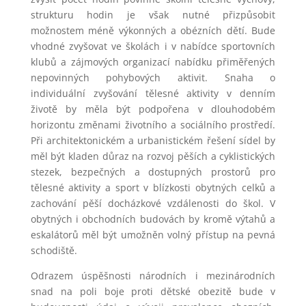
strukturu hodin je však nutné přizpůsobit
možnostem méně výkonných a obézních dětí. Bude
vhodné zvyšovat ve školách i v nabídce sportovních
klubů a zájmových organizací nabídku přiměřených
nepovinných pohybových aktivit. Snaha o
individuální zvyšování tělesné aktivity v denním
životě by měla být podpořena v dlouhodobém
horizontu změnami životního a sociálního prostředí.
Při architektonickém a urbanistickém řešení sídel by
měl být kladen důraz na rozvoj pěších a cyklistických
stezek, bezpečných a dostupných prostorů pro
tělesné aktivity a sport v blízkosti obytných celků a
zachování pěší docházkové vzdálenosti do škol. V
obytných i obchodních budovách by kromě výtahů a
eskalátorů měl být umožněn volný přístup na pevná
schodiště.
Odrazem úspěšnosti národních i mezinárodních
snad na poli boje proti dětské obezitě bude v