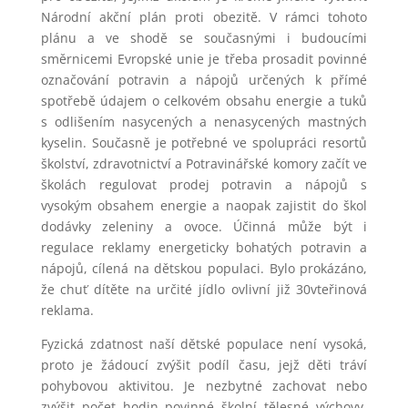
Národní akční plán proti obezitě. V rámci tohoto
plánu a ve shodě se současnými i budoucími
směrnicemi Evropské unie je třeba prosadit povinné
označování potravin a nápojů určených k přímé
spotřebě údajem o celkovém obsahu energie a tuků
s odlišením nasycených a nenasycených mastných
kyselin. Současně je potřebné ve spolupráci resortů
školství, zdravotnictví a Potravinářské komory začít ve
školách regulovat prodej potravin a nápojů s
vysokým obsahem energie a naopak zajistit do škol
dodávky zeleniny a ovoce. Účinná může být i
regulace reklamy energeticky bohatých potravin a
nápojů, cílená na dětskou populaci. Bylo prokázáno,
že chuť dítěte na určité jídlo ovlivní již 30vteřinová
reklama.
Fyzická zdatnost naší dětské populace není vysoká,
proto je žádoucí zvýšit podíl času, jejž děti tráví
pohybovou aktivitou. Je nezbytné zachovat nebo
zvýšit počet hodin povinné školní tělesné výchovy,