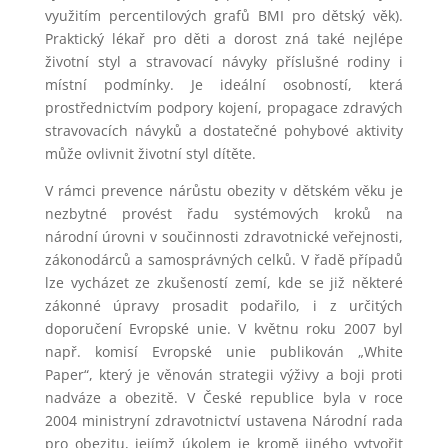
využitím percentilových grafů BMI pro dětský věk).
Praktický lékař pro děti a dorost zná také nejlépe
životní styl a stravovací návyky příslušné rodiny i
místní podmínky. Je ideální osobností, která
prostřednictvím podpory kojení, propagace zdravých
stravovacích návyků a dostatečné pohybové aktivity
může ovlivnit životní styl dítěte.
V rámci prevence nárůstu obezity v dětském věku je
nezbytné provést řadu systémových kroků na
národní úrovni v součinnosti zdravotnické veřejnosti,
zákonodárců a samosprávných celků. V řadě případů
lze vycházet ze zkušeností zemí, kde se již některé
zákonné úpravy prosadit podařilo, i z určitých
doporučení Evropské unie. V květnu roku 2007 byl
např. komisí Evropské unie publikován „White
Paper“, který je věnován strategii výživy a boji proti
nadváze a obezitě. V České republice byla v roce
2004 ministryní zdravotnictví ustavena Národní rada
pro obezitu, jejímž úkolem je kromě jiného vytvořit