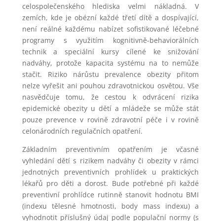
celospolečenského hlediska velmi nákladná. V
zemích, kde je obézní každé třetí dítě a dospívající,
není reálné každému nabízet sofistikované léčebné
programy s využitím kognitivně-behaviorálních
technik a speciální kursy cílené ke snižování
nadváhy, protože kapacita systému na to nemůže
stačit. Riziko nárůstu prevalence obezity přitom
nelze vyřešit ani pouhou zdravotnickou osvětou. Vše
nasvědčuje tomu, že cestou k odvrácení rizika
epidemické obezity u dětí a mládeže se může stát
pouze prevence v rovině zdravotní péče i v rovině
celonárodních regulačních opatření.
Základním preventivním opatřením je včasné
vyhledání dětí s rizikem nadváhy či obezity v rámci
jednotných preventivních prohlídek u praktických
lékařů pro děti a dorost. Bude potřebné při každé
preventivní prohlídce rutinně stanovit hodnotu BMI
(indexu tělesné hmotnosti, body mass indexu) a
vyhodnotit příslušný údaj podle populační normy (s