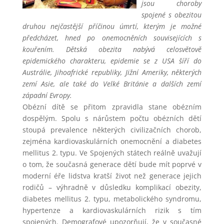
jsou choroby
spojené s obezitou
druhou nejčastější příčinou úmrtí, kterým je možné
předcházet, hned po onemocněních souvisejících s
kouřením. Dětská obezita nabývá celosvětově
epidemického charakteru, epidemie se z USA šíří do
Austrálie, Jihoafrické republiky, Jižní Ameriky, některých
zemí Asie, ale také do Velké Británie a dalších zemí
západní Evropy.
Obézní dítě se přitom zpravidla stane obézním
dospělým. Spolu s nárůstem počtu obézních dětí
stoupá prevalence některých civilizačních chorob,
zejména kardiovaskulárních onemocnění a diabetes
mellitus 2. typu. Ve Spojených státech reálně uvažují
o tom, že současná generace dětí bude mít poprvé v
moderní éře lidstva kratší život než generace jejich
rodičů – výhradně v důsledku komplikací obezity,
diabetes mellitus 2. typu, metabolického syndromu,
hypertenze a kardiovaskulárních rizik s tím
spojených. Demografové upozorňují, že v současné