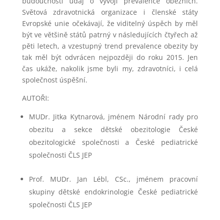
budoucnosti údaj o vývoji prevalence obezních.
Světová zdravotnická organizace i členské státy
Evropské unie očekávají, že viditelný úspěch by měl
být ve většině států patrný v následujících čtyřech až
pěti letech, a vzestupný trend prevalence obezity by
tak měl být odvrácen nejpozději do roku 2015. Jen
čas ukáže, nakolik jsme byli my, zdravotníci, i celá
společnost úspěšní.
AUTOŘI:
MUDr. Jitka Kytnarová, jménem Národní rady pro
obezitu a sekce dětské obezitologie České
obezitologické společnosti a České pediatrické
společnosti ČLS JEP
Prof. MUDr. Jan Lébl, CSc., jménem pracovní
skupiny dětské endokrinologie České pediatrické
společnosti ČLS JEP