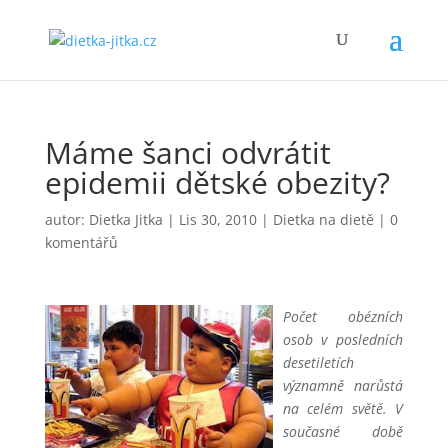
Máme šanci odvrátit
epidemii dětské obezity?
autor:
Dietka Jitka
|
Lis 30, 2010
|
Dietka na dietě
|
0
komentářů
Počet obézních
osob v posledních
desetiletích
významně narůstá
na celém světě. V
současné době