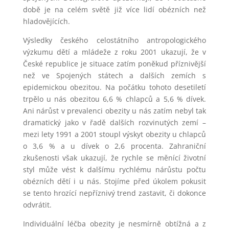
době je na celém světě již více lidí obézních než
hladovějících.
V
ýsledky českého celostátního antropologického
výzkumu dětí a mládeže z roku 2001 ukazují, že v
České republice je situace zatím poněkud příznivější
než ve Spojených státech a dalších zemích s
epidemickou obezitou. Na počátku tohoto desetiletí
trpělo u nás obezitou 6,6 % chlapců a 5,6 % dívek.
Ani nárůst v prevalenci obezity u nás zatím nebyl tak
dramatický jako v řadě dalších rozvinutých zemí –
mezi lety 1991 a 2001 stoupl výskyt obezity u chlapců
o 3,6 % a u dívek o 2,6 procenta. Zahraniční
zkušenosti však ukazují, že rychle se měnící životní
styl může vést k dalšímu rychlému nárůstu počtu
obézních dětí i u nás. Stojíme před úkolem pokusit
se tento hrozící nepříznivý trend zastavit, či dokonce
odvrátit.
Individuální léčba obezity je nesmírně obtížná a z