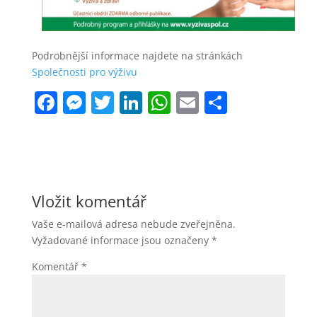
Podrobnější informace najdete na stránkách
Společnosti pro výživu
F
M
T
Li
W
E
S
a
e
w
n
h
m
h
c
ss
itt
k
at
ai
ar
e
e
er
e
s
l
e
b
n
dI
A
Vložit komentář
o
g
n
p
Vaše e-mailová adresa nebude zveřejněna.
o
er
p
Vyžadované informace jsou označeny
*
k
Komentář
*