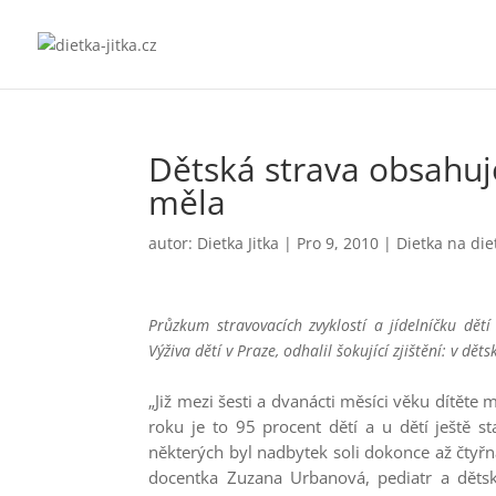
Dětská strava obsahuje 
měla
autor:
Dietka Jitka
|
Pro 9, 2010
|
Dietka na die
Průzkum stravovacích zvyklostí a jídelníčku dět
Výživa dětí v Praze, odhalil šokující zjištění: v dět
„Již mezi šesti a dvanácti měsíci věku dítěte
roku je to 95 procent dětí a u dětí ještě 
některých byl nadbytek soli dokonce až čtyřn
docentka Zuzana Urbanová, pediatr a dětsk