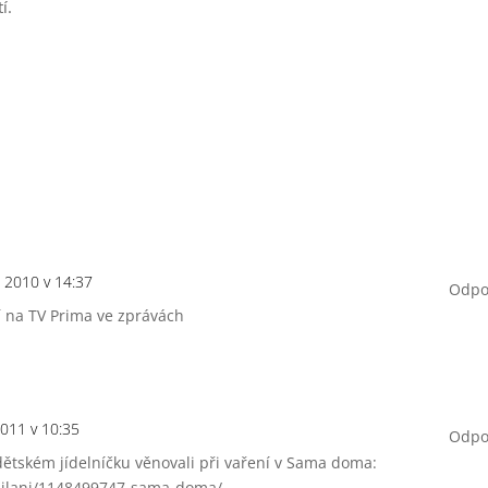
í.
, 2010 v 14:37
Odpo
í na TV Prima ve zprávách
2011 v 10:35
Odpo
 dětském jídelníčku věnovali při vaření v Sama doma:
ysilani/1148499747-sama-doma/