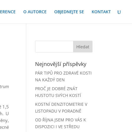
FERENCE
O AUTORCE
OBJEDNEJTE SE
KONTAKT
Nejnovější příspěvky
PÁR TIPŮ PRO ZDRAVÉ KOSTI
NA KAŽDÝ DEN
ntrum
PROČ JE DOBRÉ ZNÁT
HUSTOTU SVÝCH KOSTÍ
KOSTNÍ DENZITOMETRIE V
ž 1,5
LISTOPADU V PORADNĚ
ch. U
OD ŘÍJNA JSEM PRO VÁS K
něny,
DISPOZICI I VE STŘEDU
ecné