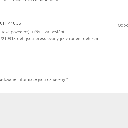
2011 v 10:36
Odpo
e také povedený. Děkuji za poslání!
i/219318-deti-jsou-presolovany-jiz-v-ranem-detskem-
žadované informace jsou označeny
*