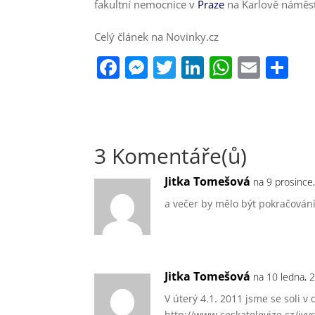
fakultní nemocnice v
Praze
na Karlově náměst
Celý článek na Novinky.cz
F
M
T
Li
W
E
S
a
e
w
n
h
m
h
c
ss
itt
k
at
ai
ar
e
e
er
e
s
l
e
3 Komentáře(ů)
b
n
dI
A
o
g
n
p
Jitka Tomešová
na 9 prosince
o
er
p
a večer by mělo být pokračován
k
Jitka Tomešová
na 10 ledna, 
V úterý 4.1. 2011 jsme se soli v
http://www.ceskatelevize.cz/iv