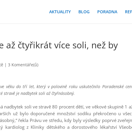
AKTUALITY
BLOG
PORADNA
RE
až čtyřikrát více soli, než by
tě
|
3 Komentáře(ů)
í ve věku do tří let, který v polovině roku uskutečnilo Poradenské ce
ské stravě je nadbytek soli až čtyřnásobný.
 má nadbytek soli ve stravě 80 procent dětí, ve věkové skupině 1 a
starších už bylo doporučené množství sodíku překročeno u vše
ásobný,“ řekla Právu ve středu, kdy byly výsledky poprvé zveřej
ý kardiolog z Kliniky dětského a dorostového lékařství Všeob