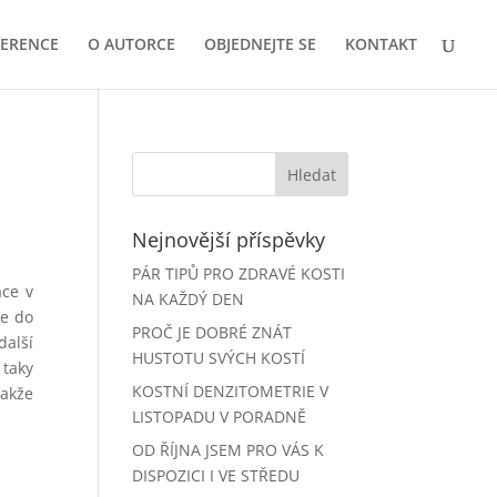
FERENCE
O AUTORCE
OBJEDNEJTE SE
KONTAKT
Nejnovější příspěvky
PÁR TIPŮ PRO ZDRAVÉ KOSTI
áce v
NA KAŽDÝ DEN
že do
PROČ JE DOBRÉ ZNÁT
další
HUSTOTU SVÝCH KOSTÍ
 taky
KOSTNÍ DENZITOMETRIE V
akže
LISTOPADU V PORADNĚ
OD ŘÍJNA JSEM PRO VÁS K
DISPOZICI I VE STŘEDU