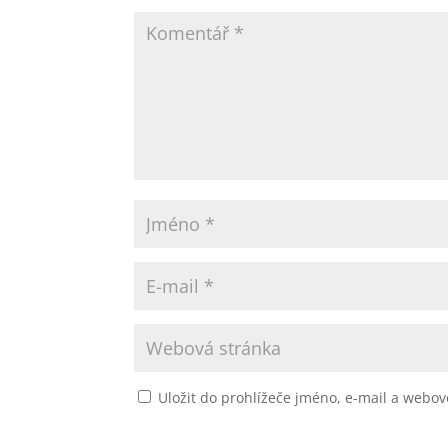
p
Uložit do prohlížeče jméno, e-mail a webo