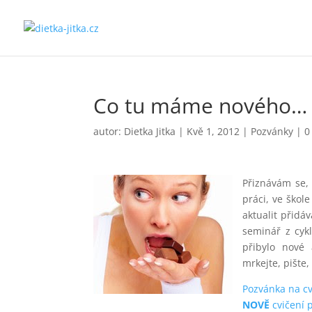
Co tu máme nového…
autor:
Dietka Jitka
|
Kvě 1, 2012
|
Pozvánky
|
0
Přiznávám se,
práci, ve škol
aktualit přidá
seminář z cyk
přibylo nové
mrkejte, pište
Pozvánka na cv
NOVĚ
cvičení 