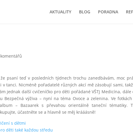
AKTUALITY
BLOG
PORADNA
RE
 komentářů
 že psaní teď v posledních týdnech trochu zanedbávám, moc pr
e i v tanci. Nicméně pořadatelé různých akcí mě zásobují sami, tak
vám jednak další cvičeníčko pro děti pořádané VŠTJ Medicína, dále 
lu Bezpečná výživa – nyní na téma Ovoce a zelenina. Ve fotkách
 album – Bazaarek s převahou orientálně taneční tématiky. T
, kupujte, účastněte se a hlavně se měj krááásně!
ičení s dětmi
pro děti také každou středu