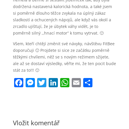
dodržená nastavená kalorická hodnota, a také jsem
si poměrně dlouho těžce zvykala na úplný zákaz
sladkostí a ochucených nápojů, ale když vás okolí a
zrcadlo ujišťují, že je úbytek váhy vidět, je to
poměrně silný ,,hnací motor“ k tomu vytrvat. 🙂
Všem, kteří chtějí změnit své návyky, návštěvu FitBee
doporučuji 🙂 Projdete si sice ze začátku poměrně
těžkými chvílemi, něž se s novým režimem sžijete,
ale až se dostaví výsledky, věřte mi, že ten pocit bude
stát za to!!! 🙂
F
M
T
Li
W
E
S
a
e
w
n
h
m
h
c
ss
itt
k
at
ai
ar
e
e
er
e
s
l
e
b
n
dI
A
Vložit komentář
o
g
n
p