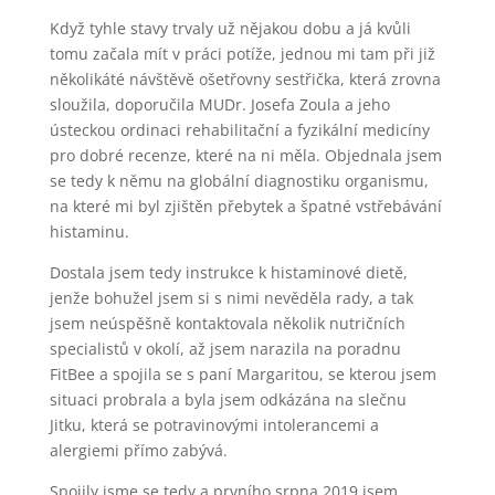
Když tyhle stavy trvaly už nějakou dobu a já kvůli
tomu začala mít v práci potíže, jednou mi tam při již
několikáté návštěvě ošetřovny sestřička, která zrovna
sloužila, doporučila MUDr. Josefa Zoula a jeho
ústeckou ordinaci rehabilitační a fyzikální medicíny
pro dobré recenze, které na ni měla. Objednala jsem
se tedy k němu na globální diagnostiku organismu,
na které mi byl zjištěn přebytek a špatné vstřebávání
histaminu.
Dostala jsem tedy instrukce k histaminové dietě,
jenže bohužel jsem si s nimi nevěděla rady, a tak
jsem neúspěšně kontaktovala několik nutričních
specialistů v okolí, až jsem narazila na poradnu
FitBee a spojila se s paní Margaritou, se kterou jsem
situaci probrala a byla jsem odkázána na slečnu
Jitku, která se potravinovými intolerancemi a
alergiemi přímo zabývá.
Spojily jsme se tedy a prvního srpna 2019 jsem