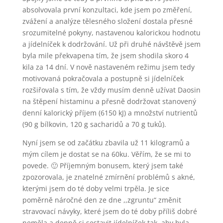
absolvovala první konzultaci, kde jsem po změření,
zvážení a analýze tělesného složení dostala přesné
srozumitelné pokyny, nastavenou kalorickou hodnotu
a jídelníček k dodržování. Už při druhé návštěvě jsem
byla mile překvapena tím, že jsem shodila skoro 4
kila za 14 dní. V nově nastaveném režimu jsem tedy
motivovaná pokračovala a postupně si jídelníček
rozšiřovala s tím, že vždy musím denně užívat Daosin
na štěpení histaminu a přesně dodržovat stanovený
denní kalorický příjem (6150 kJ) a množství nutrientů
(90 g bílkovin, 120 g sacharidů a 70 g tuků).
Nyní jsem se od začátku zbavila už 11 kilogramů a
mým cílem je dostat se na 60ku. Věřím, že se mi to
povede. 🙂 Příjemným bonusem, který jsem také
zpozorovala, je znatelné zmírnění problémů s akné,
kterými jsem do té doby velmi trpěla. Je sice
poměrně náročné den ze dne ,,zgruntu“ změnit
stravovací návyky, které jsem do té doby příliš dobré
neměla a denně si sestavit jídelníček tak, aby byla