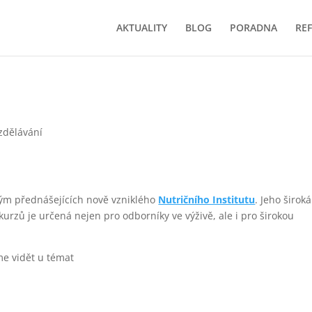
AKTUALITY
BLOG
PORADNA
RE
zdělávání
tým přednášejících nově vzniklého
Nutričního Institutu
. Jeho široká
rzů je určená nejen pro odborníky ve výživě, ale i pro širokou
e vidět u témat