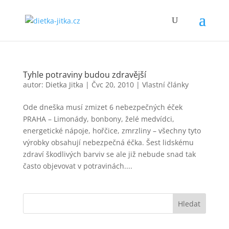
Tyhle potraviny budou zdravější
autor:
Dietka Jitka
|
Čvc 20, 2010
|
Vlastní články
Ode dneška musí zmizet 6 nebezpečných éček
PRAHA – Limonády, bonbony, želé medvídci,
energetické nápoje, hořčice, zmrzliny – všechny tyto
výrobky obsahují nebezpečná éčka. Šest lidskému
zdraví škodlivých barviv se ale již nebude snad tak
často objevovat v potravinách....