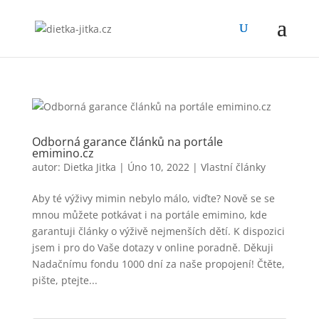
Odborná garance článků na portále
emimino.cz
autor:
Dietka Jitka
|
Úno 10, 2022
|
Vlastní články
Aby té výživy mimin nebylo málo, viďte? Nově se se
mnou můžete potkávat i na portále emimino, kde
garantuji články o výživě nejmenších dětí. K dispozici
jsem i pro do Vaše dotazy v online poradně. Děkuji
Nadačnímu fondu 1000 dní za naše propojení! Čtěte,
pište, ptejte...