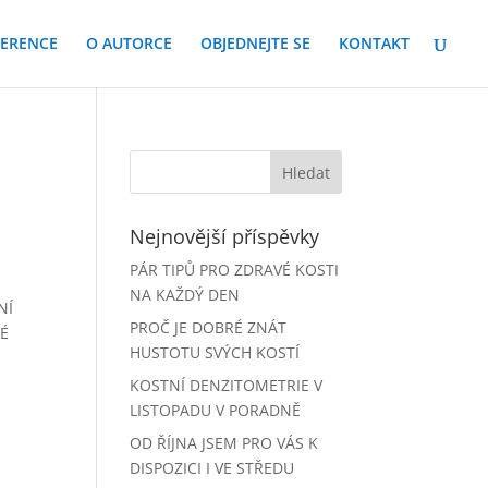
FERENCE
O AUTORCE
OBJEDNEJTE SE
KONTAKT
Nejnovější příspěvky
PÁR TIPŮ PRO ZDRAVÉ KOSTI
NA KAŽDÝ DEN
NÍ
PROČ JE DOBRÉ ZNÁT
NÉ
HUSTOTU SVÝCH KOSTÍ
KOSTNÍ DENZITOMETRIE V
LISTOPADU V PORADNĚ
OD ŘÍJNA JSEM PRO VÁS K
DISPOZICI I VE STŘEDU