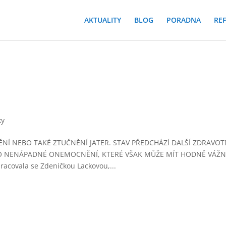
AKTUALITY
BLOG
PORADNA
RE
e
ky
Í NEBO TAKÉ ZTUČNĚNÍ JATER. STAV PŘEDCHÁZÍ DALŠÍ ZDRAVOT
 O NENÁPADNÉ ONEMOCNĚNÍ, KTERÉ VŠAK MŮŽE MÍT HODNĚ VÁŽ
racovala se Zdeničkou Lackovou,...