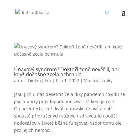
Únavový syndrom? Doktoři ženě nevěřili, ani
když dočasně zcela ochrnula
autor:
Dietka Jitka
|
Pro 1, 2022
|
Vlastní články
Jsou jich u nás desetitisíce a díky pandemii covidu se
jejich počty pravděpodobně zvýší. O kom je řeč?
O pacientech, kteří kvůli obrovské únavě a další
spoustě přidružených vážných zdravotních potíží
nedokážou v životě běžně fungovat. Vzdor tomu ale
pro jejich nemoc...