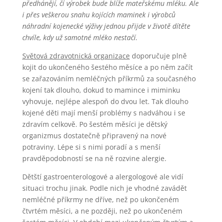
předhánějí, čí výrobek bude blíže mateřskému mléku. Ale
i přes veškerou snahu kojících maminek i výrobců
náhradní kojenecké výživy jednou přijde v životě dítěte
chvíle, kdy už samotné mléko nestačí.
Světová zdravotnická organizace
doporučuje plně
kojit do ukončeného šestého měsíce a po něm začít
se zařazováním nemléčných příkrmů za současného
kojení tak dlouho, dokud to mamince i miminku
vyhovuje, nejlépe alespoň do dvou let. Tak dlouho
kojené děti mají menší problémy s nadváhou i se
zdravím celkově. Po šestém měsíci je dětský
organizmus dostatečně připravený na nové
potraviny. Lépe si s nimi poradí a s menší
pravděpodobností se na ně rozvine alergie.
Dětští gastroenterologové a alergologové ale vidí
situaci trochu jinak. Podle nich je vhodné zavádět
nemléčné příkrmy ne dříve, než po ukončeném
čtvrtém měsíci, a ne později, než po ukončeném