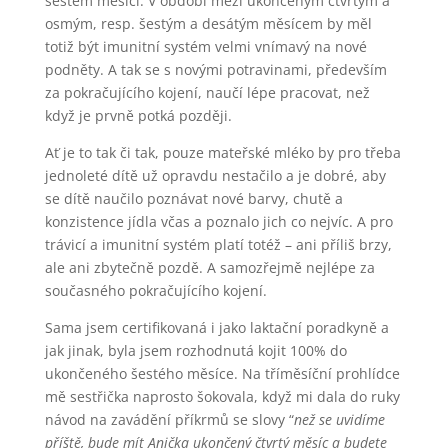
šestém měsíci. V období mezi ukončeným čtvrtým a
osmým, resp. šestým a desátým měsícem by měl
totiž být imunitní systém velmi vnímavý na nové
podněty. A tak se s novými potravinami, především
za pokračujícího kojení, naučí lépe pracovat, než
když je prvně potká později.
Ať je to tak či tak, pouze mateřské mléko by pro třeba
jednoleté dítě už opravdu nestačilo a je dobré, aby
se dítě naučilo poznávat nové barvy, chutě a
konzistence jídla včas a poznalo jich co nejvíc. A pro
trávicí a imunitní systém platí totéž – ani příliš brzy,
ale ani zbytečně pozdě. A samozřejmě nejlépe za
současného pokračujícího kojení.
Sama jsem certifikovaná i jako laktační poradkyně a
jak jinak, byla jsem rozhodnutá kojit 100% do
ukončeného šestého měsíce. Na tříměsíční prohlídce
mě sestřička naprosto šokovala, když mi dala do ruky
návod na zavádění příkrmů se slovy “
než se uvidíme
příště, bude mít Anička ukončený čtvrtý měsíc a budete