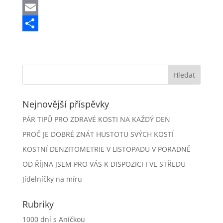
b
s
i
i
W
o
e
t
n
h
E
o
n
t
k
a
m
S
k
g
e
e
t
a
h
e
r
d
s
i
a
r
I
A
l
r
n
p
e
Nejnovější příspěvky
p
PÁR TIPŮ PRO ZDRAVÉ KOSTI NA KAŽDÝ DEN
PROČ JE DOBRÉ ZNÁT HUSTOTU SVÝCH KOSTÍ
KOSTNÍ DENZITOMETRIE V LISTOPADU V PORADNĚ
OD ŘÍJNA JSEM PRO VÁS K DISPOZICI I VE STŘEDU
Jídelníčky na míru
Rubriky
1000 dní s Aničkou