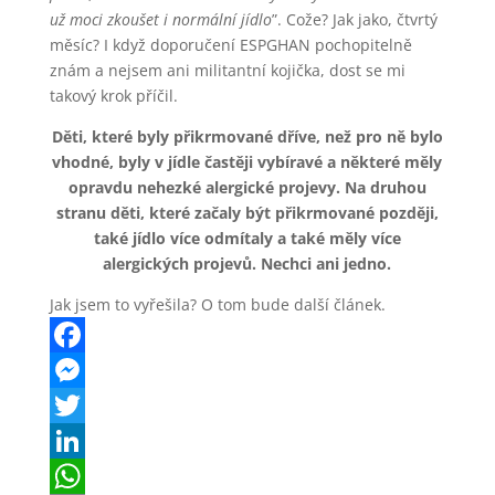
už moci zkoušet i normální jídlo
”. Cože? Jak jako, čtvrtý
měsíc? I když doporučení ESPGHAN pochopitelně
znám a nejsem ani militantní kojička, dost se mi
takový krok příčil.
Děti, které byly přikrmované dříve, než pro ně bylo
vhodné, byly v jídle častěji vybíravé a některé měly
opravdu nehezké alergické projevy. Na druhou
stranu děti, které začaly být přikrmované později,
také jídlo více odmítaly a také měly více
alergických projevů. Nechci ani jedno.
Jak jsem to vyřešila? O tom bude další článek.
F
a
M
c
e
T
e
s
w
L