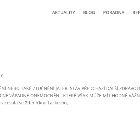
AKTUALITY
BLOG
PORADNA
RE
e
ky
Í NEBO TAKÉ ZTUČNĚNÍ JATER. STAV PŘEDCHÁZÍ DALŠÍ ZDRAVOT
 O NENÁPADNÉ ONEMOCNĚNÍ, KTERÉ VŠAK MŮŽE MÍT HODNĚ VÁŽ
racovala se Zdeničkou Lackovou,...