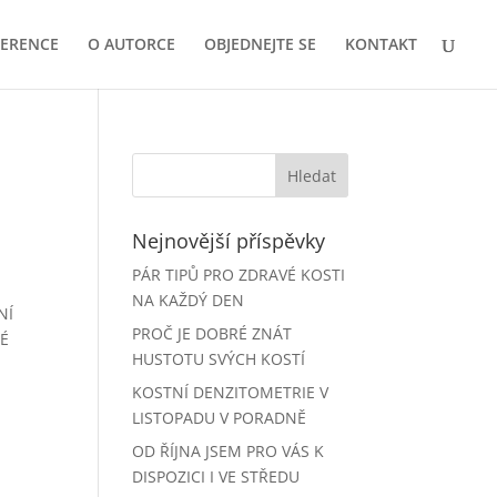
FERENCE
O AUTORCE
OBJEDNEJTE SE
KONTAKT
Nejnovější příspěvky
PÁR TIPŮ PRO ZDRAVÉ KOSTI
NA KAŽDÝ DEN
NÍ
PROČ JE DOBRÉ ZNÁT
NÉ
HUSTOTU SVÝCH KOSTÍ
KOSTNÍ DENZITOMETRIE V
LISTOPADU V PORADNĚ
OD ŘÍJNA JSEM PRO VÁS K
DISPOZICI I VE STŘEDU