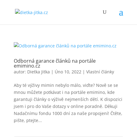
Odborná garance článků na portále
emimino.cz
autor:
Dietka Jitka
|
Úno 10, 2022
|
Vlastní články
Aby té výživy mimin nebylo málo, viďte? Nově se se
mnou můžete potkávat i na portále emimino, kde
garantuji články o výživě nejmenších dětí. K dispozici
jsem i pro do Vaše dotazy v online poradně. Děkuji
Nadačnímu fondu 1000 dní za naše propojení! Čtěte,
pište, ptejte...